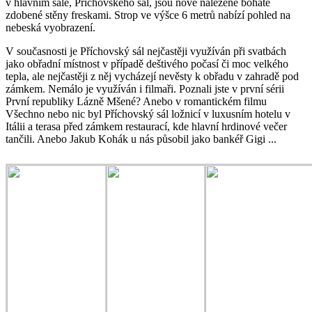
v hlavním sále, Příchovského sál, jsou nově nalezené bohatě
zdobené stěny freskami. Strop ve výšce 6 metrů nabízí pohled na
nebeská vyobrazení.
V současnosti je Příchovský sál nejčastěji využíván při svatbách
jako obřadní místnost v případě deštivého počasí či moc velkého
tepla, ale nejčastěji z něj vycházejí nevěsty k obřadu v zahradě pod
zámkem. Nemálo je využíván i filmaři. Poznali jste v první sérii
První republiky Lázně Mšené? Anebo v romantickém filmu
Všechno nebo nic byl Příchovský sál ložnicí v luxusním hotelu v
Itálii a terasa před zámkem restaurací, kde hlavní hrdinové večer
tančili. Anebo Jakub Kohák u nás působil jako bankéř Gigi ...