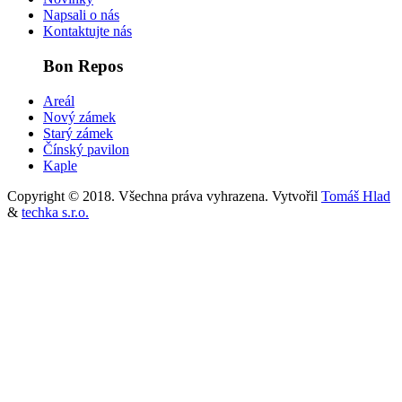
Napsali o nás
Kontaktujte nás
Bon Repos
Areál
Nový zámek
Starý zámek
Čínský pavilon
Kaple
Copyright © 2018. Všechna práva vyhrazena. Vytvořil
Tomáš Hlad
&
techka s.r.o.