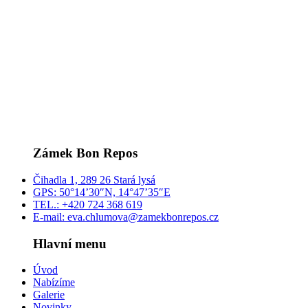
Zámek Bon Repos
Čihadla 1, 289 26 Stará lysá
GPS: 50°14’30″N, 14°47’35″E
TEL.: +420 724 368 619
E-mail: eva.chlumova@zamekbonrepos.cz
Hlavní menu
Úvod
Nabízíme
Galerie
Novinky