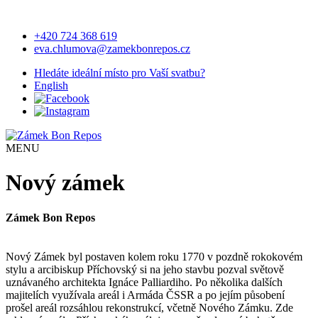
+420 724 368 619
eva.chlumova@zamekbonrepos.cz
Hledáte ideální místo pro Vaší svatbu?
English
MENU
Nový zámek
Zámek Bon Repos
Nový Zámek byl postaven kolem roku 1770 v pozdně rokokovém
stylu a arcibiskup Příchovský si na jeho stavbu pozval světově
uznávaného architekta Ignáce Palliardiho. Po několika dalších
majitelích využívala areál i Armáda ČSSR a po jejím působení
prošel areál rozsáhlou rekonstrukcí, včetně Nového Zámku. Zde